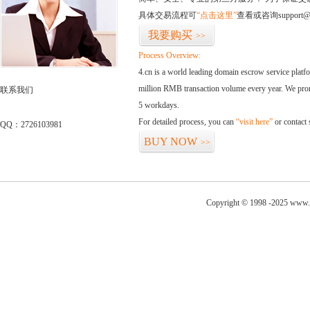
具体交易流程可
“点击这里”
查看或咨询support@
我要购买
>>
Process Overview:
4.cn is a world leading domain escrow service plat
million RMB transaction volume every year. We promi
联系我们
5 workdays.
For detailed process, you can
“visit here”
or contact
QQ：2726103981
BUY NOW
>>
Copyright © 1998 -2025 www.a