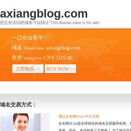
axiangblog.com
您正在访问的域名可以转让!This domain name is for sale!
一口价出售中！
域名
axiangblog.com
Domain Name:
售价
CNY 1115.00
Listing Price:
立即购买
BUY NOW
>>
>>
域名交易方式：
通过金名网(4.cn) 中介交易
金名网(4.cn)是全球领先的域名交易服务机
简单、安全、专业的第三方服务！ 为了保证交